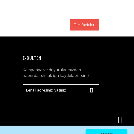
Tüm Sayfalar
E-BÜLTEN
Kampanya ve duyurularımızdan
haberdar olmak için kaydolabilirsiniz.
IdeaSoft ®
|
E-ticaret
Paketleri ile hazırlanmıştır.
Tamam