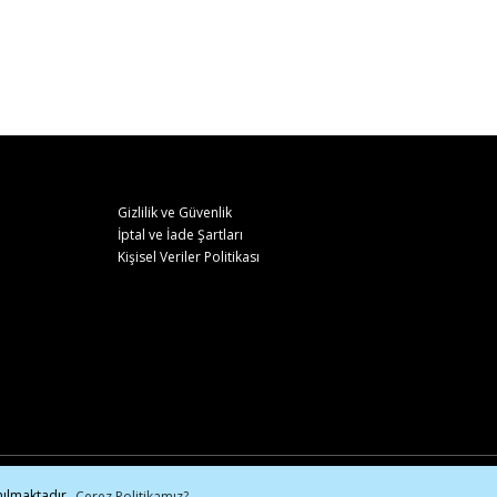
Gizlilik ve Güvenlik
İptal ve İade Şartları
Kişisel Veriler Politikası
lgileriniz 256bit SSL sertifikası ile korunmaktadır.
nılmaktadır.
Çerez Politikamız?