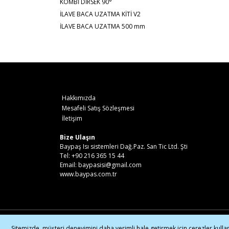
KOMBİ DİRSEK 90°
İLAVE BACA UZATMA KİTİ V2
İLAVE BACA UZATMA 500 mm
Hakkımızda
Mesafeli Satış Sözleşmesi
İletişim
Bize Ulaşın
Baypaş Isı sistemleri Dağ.Paz. San Tic Ltd. Şti
Tel: +90 216 365 15 44
Email: baypasisi@gmail.com
www.baypas.com.tr
© Tüm hakları saklıdır. Kredi kartı bi
Sitemizde, müşteri deneyimini daha verimli hale getirmek için çerezler kulla