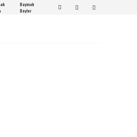
mak
Baymak
a
Boyler