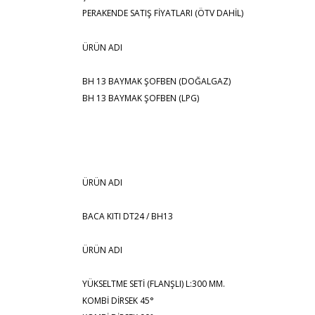
PERAKENDE SATIŞ FİYATLARI (ÖTV DAHİL)
ÜRÜN ADI
BH 13 BAYMAK ŞOFBEN (DOĞALGAZ)
BH 13 BAYMAK ŞOFBEN (LPG)
ÜRÜN ADI
BACA KITI DT24 / BH13
ÜRÜN ADI
YÜKSELTME SETİ (FLANŞLI) L:300 MM.
KOMBİ DİRSEK 45°