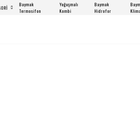
Baymak
Yoğuşmalı
Baymak
Bay
GORİ
Termosifon
Kombi
Hidrofor
Klim