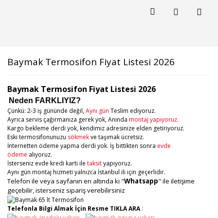
Baymak Termosifon Fiyat Listesi 2026
Baymak Termosifon Fiyat Listesi 2026
Neden FARKLIYIZ?
Çünkü: 2-3 iş gününde değil,
Aynı gün
Teslim ediyoruz.
Ayrıca servis çağırmanıza gerek yok, Anında
montaj yapıyoruz.
Kargo bekleme derdi yok, kendimiz adresinize elden getiriyoruz.
Eski termosifonunuzu
sökmek
ve taşımak ücretsiz.
İnternetten ödeme yapma derdi yok. İş bittikten sonra
evde
ödeme
alıyoruz.
İsterseniz evde kredi kartı ile
taksit
yapıyoruz.
Aynı gün montaj hizmeti yalnızca İstanbul ili için geçerlidir.
Telefon ile veya sayfanın en altında ki "
Whatsapp
" ile iletişime
geçebilir, isterseniz sipariş verebilirsiniz
Telefonla Bilgi Almak İçin Resme TIKLA ARA
: