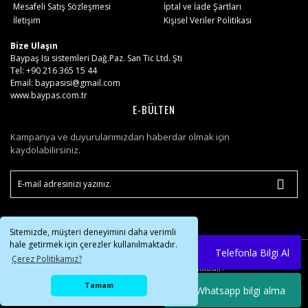
Mesafeli Satış Sözleşmesi
İptal ve İade Şartları
İletişim
Kişisel Veriler Politikası
Bize Ulaşın
Baypaş Isı sistemleri Dağ.Paz. San Tic Ltd. Şti
Tel: +90 216 365 15 44
Email: baypasisi@gmail.com
www.baypas.com.tr
E-BÜLTEN
Kampanya ve duyurularımızdan haberdar olmak için
kaydolabilirsiniz.
Sitemizde, müşteri deneyimini daha verimli
hale getirmek için çerezler kullanılmaktadır.
Telefonla Bilgi Al
© Tüm hakları saklıdır. Kredi kartı bilgileriniz 256bit
Çerez Politikamız?
SSL sertifikası ile korunmaktadır.
Tamam
Whatsapp bilgi alma
IdeaSoft ®
|
E-ticaret
Paketleri ile hazırlanmıştır.