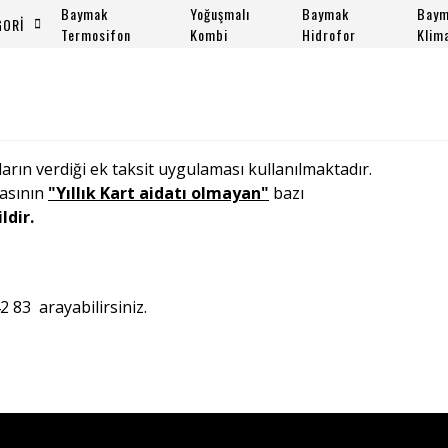
Baymak
Yoğuşmalı
Baymak
Bay
GORİ
Termosifon
Kombi
Hidrofor
Klim
ın verdiği ek taksit uygulaması kullanılmaktadır.
kasının
"Yıllık Kart aidatı olmayan"
bazı
ldir.
42 83 arayabilirsiniz.