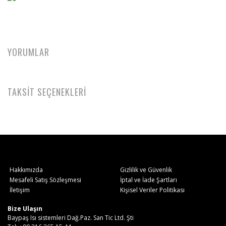
YORUMLAR
TAKSİT SEÇENEKLERİ
Hakkımızda
Gizlilik ve Güvenlik
Mesafeli Satış Sözleşmesi
İptal ve İade Şartları
İletişim
Kişisel Veriler Politikası
Bize Ulaşın
Baypaş Isı sistemleri Dağ.Paz. San Tic Ltd. Şti