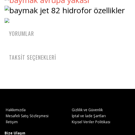
YORUMLAR
TAKSİT SEÇENEKLERİ
Hakkımızda
Gizlilik ve Güvenlik
Mesafeli Satış Sözleşmesi
İptal ve İade Şartları
İletişim
Kişisel Veriler Politikası
Bize Ulaşın