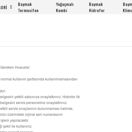
Baymak
Yoğuşmalı
Baymak
Bay
GORİ
Termosifon
Kombi
Hidrofor
Klim
si Gereken Hususlar:
ın normal kullanım şartlarında kullanılmamasından
tur:
esini yetkili satıcınıza onaylattırınız. Hidrofor ilk
i belgesini servis personeline onaylattırınız.
etkili servis onaylarının bulunmaması halinde,
, ürün üzerindeki orjinal seri numarasının
işlem yapılacaktır.
 şekli ile kullanınız.
arlar garanti kapsamı