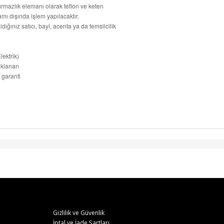
rmazlık elemanı olarak teflon ve keten
ı dışında işlem yapılacaktır.
dığınız satıcı, bayi, acenta ya da temsilcilik
ektrik)
aklanan
 garanti
Gizlilik ve Güvenlik
İptal ve İade Şartları