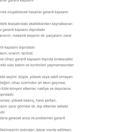
sında oluşabilecek hasarlar garanti kapsamı
trik tesisatındaki eksikliklerden kaynaklanan
garanti kapsamı dışındadır.
nenin, mekanik keçenin vb. parçaların zarar
nti kapsamı dışındadır.
akım, onarım, tamirat,
i cihazı garanti kapsamı dışında bırakacaktır.
erekli olan bakım ve kontrolleri yapmamasından
apasite seçimi, düşük, yüksek veya sabit olmayan
j değeri, cihaz üzerinden arı akım geçmesi,
i-fiziki-kimyevi etkenler, nakliye ve depolama
şındadır.
ması, yüksek basınç, hava şartları,
azın zarar görmesi vb. dışı etkenler sebebi
dır.
dana gelecek arıza ve problemler garanti
ökülmesinin ardından, tekrar monte edilirken;