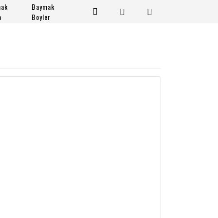
mak
Baymak
a
Boyler