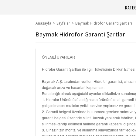
KATE
Anasayfa
Sayfalar
Baymak Hidrofor Garanti Şartları
Baymak Hidrofor Garanti Şartları
ÖNEMLİ UYARILAR
Hidrofor Garanti Şartları ile ilgili Tüketicinin Dikkat Etme
Baymak A.Ş. tarafından verilen Hidrofor garantisi, cihaz
doğacak arıza ve hasarları kapsamaz.
Buna bağlı olarak aşağıdaki uyarılar dikkatinize sunulmuş
1. Hidrofor Ürününüzü aldığınızda ürününüze ait garanti belg
çalıştırılmasını mutlaka yetkili servise yaptırınız ve garant
2. Garanti belgesi üzerinde bulunması gereken satıcı ve y
garanti belgesi üzerinde silinti, kazıntı yapılarak tahribat
silinmesi-tahrip edilmesi halinde garanti kapsamı dışında 
3. Cihazınızın montaj ve kullanma kılavuzunda tarif edildiği
Kullanım hatalarından meydana gelebilecek arıza ve has