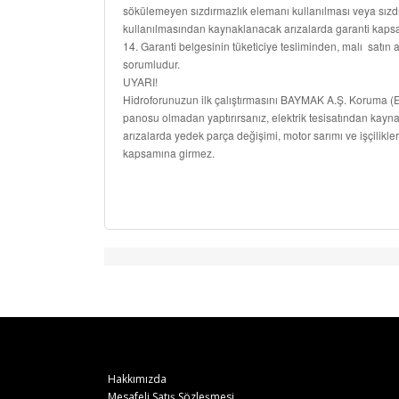
sökülemeyen sızdırmazlık elemanı kullanılması veya sızdı
kullanılmasından kaynaklanacak arızalarda garanti kapsam
14. Garanti belgesinin tüketiciye tesliminden, malı satın al
sorumludur.
UYARI!
Hidroforunuzun ilk çalıştırmasını BAYMAK A.Ş. Koruma (El
panosu olmadan yaptırırsanız, elektrik tesisatından kayn
arızalarda yedek parça değişimi, motor sarımı ve işçilikler
kapsamına girmez.
Hakkımızda
Mesafeli Satış Sözleşmesi