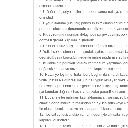
dışında kalacaktır.
4. Ürünün müşteriye teslim tarihinden sonra nakliye sıra
dışındadır.
5. Uygun koruma (elektrik) panosunun takılmaması ve elek
problem oluşması durumunda elektrik motorunun yanması 
6. Kış sezonunda dondan dolayı pompa gövdesinin, perva
görmesi garanti kapsamı dışındadır.
7. Ürünün susuz çalıştırılmasından doğacak arızalar gara
8. Yetkili servis elemanları dışındaki şahıslar tarafından b
değişiklik veya başka bir nedenle ürüne müdahale edilmes
9. Kullanıcının periyodik olarak yapması ve yaptırması g
doğacak hatalar ve arızalar garanti kapsamı dışındadır.
10. Hatalı yerleştirme, hatalı boru bağlantıları, hatalı k
voltaj, hatalı elektrik tesisatı, ürüne uygun olmayan volta
nötr veya toprak hattına faz gelmesi (faz çakışması), haric
şartlarından doğacak hasar ve arızalar garanti kapsamı dı
11. Doğal afetler üründen kaynaklanmayan yangın, su bas
cihazın dona maruz kalmasından dolayı tesisatın veya cih
ile oluşabilecek hasar ve arızalar garanti kapsamı dışında
12. Tesisat ve tesisat ekipmanları nedeniyle cihazda mey
kapsamı dışındadır.
13. Hidroforun kollektör grubunun bakım veya tamir için s