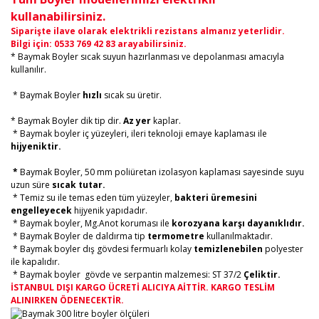
kullanabilirsiniz.
Siparişte ilave olarak elektrikli rezistans almanız yeterlidir.
Bilgi için: 0533 769 42 83 arayabilirsiniz.
* Baymak Boyler sıcak suyun hazırlanması ve depolanması amacıyla
kullanılır.
* Baymak Boyler
hızlı
sıcak su üretir.
* Baymak Boyler dik tip dir.
Az yer
kaplar.
* Baymak boyler iç yüzeyleri, ileri teknoloji emaye kaplaması ile
hijyeniktir.
*
Baymak Boyler, 50 mm poliüretan izolasyon kaplaması sayesinde suyu
uzun süre
sıcak tutar.
* Temiz su ile temas eden tüm yüzeyler,
bakteri üremesini
engelleyecek
hijyenik yapıdadır.
* Baymak boyler, Mg.Anot koruması ile
korozyana karşı dayanıklıdır.
* Baymak Boyler de daldırma tip
termometre
kullanılmaktadır.
* Baymak boyler dış gövdesi fermuarlı kolay
temizlenebilen
polyester
ile kapalıdır.
* Baymak boyler gövde ve serpantin malzemesi: ST 37/2
Çeliktir.
İSTANBUL DIŞI KARGO ÜCRETİ ALICIYA AİTTİR. KARGO TESLİM
ALINIRKEN ÖDENECEKTİR.