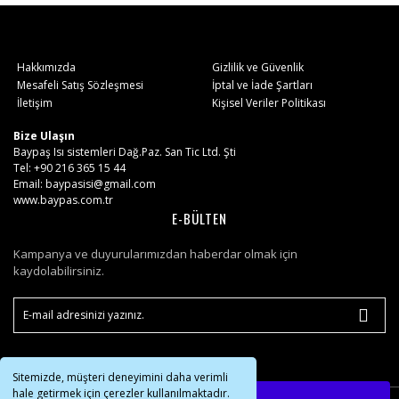
Hakkımızda
Gizlilik ve Güvenlik
Mesafeli Satış Sözleşmesi
İptal ve İade Şartları
İletişim
Kişisel Veriler Politikası
Bize Ulaşın
Baypaş Isı sistemleri Dağ.Paz. San Tic Ltd. Şti
Tel: +90 216 365 15 44
Email: baypasisi@gmail.com
www.baypas.com.tr
E-BÜLTEN
Kampanya ve duyurularımızdan haberdar olmak için
kaydolabilirsiniz.
Sitemizde, müşteri deneyimini daha verimli
hale getirmek için çerezler kullanılmaktadır.