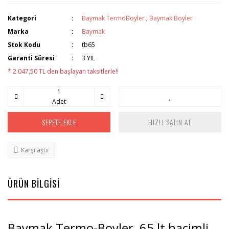
Kategori
Baymak TermoBoyler
,
Baymak Boyler
Marka
Baymak
Stok Kodu
tb65
Garanti Süresi
3 YIL
* 2.047,50 TL den başlayan taksitlerle!!
Adet
SEPETE EKLE
HIZLI SATIN AL
Karşılaştır
ÜRÜN BİLGİSİ
Baymak Termo-Boyler 65 lt hacimli