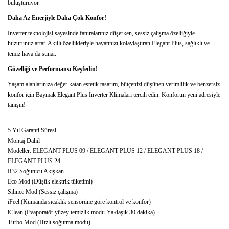
buluşturuyor.
Daha Az Enerjiyle Daha Çok Konfor!
Inverter teknolojisi sayesinde faturalarınız düşerken, sessiz çalışma özelliğiyle
huzurunuz artar. Akıllı özellikleriyle hayatınızı kolaylaştıran Elegant Plus, sağlıklı ve
temiz hava da sunar.
Güzelliği ve Performansı Keşfedin!
Yaşam alanlarınıza değer katan estetik tasarım, bütçenizi düşünen verimlilik ve benzersiz
konfor için Baymak Elegant Plus İnverter Klimaları tercih edin. Konforun yeni adresiyle
tanışın!
5 Yıl Garanti Süresi
Montaj Dahil
Modeller: ELEGANT PLUS 09 / ELEGANT PLUS 12 / ELEGANT PLUS 18 /
ELEGANT PLUS 24
R32 Soğutucu Akışkan
Eco Mod (Düşük elektrik tüketimi)
Silince Mod (Sessiz çalışma)
iFeel (Kumanda sıcaklık sensörüne göre kontrol ve konfor)
iClean (Evaporatör yüzey temizlik modu-Yaklaşık 30 dakika)
Turbo Mod (Hızlı soğutma modu)