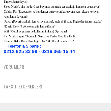
Timer (Zamanlayıcı)
Sleep Mod (Uyku modu-Gece boyunca otomatik set sıcaklığı kontrolü ve tasarruf)
Golden Fin (Evaporatör ve kondenser yüzeylerini korozyona karşı ekstra koruyan
kapmlama-dayanım)
iFavor (Favori sıcaklık, fan vb. ayarları tek tuşla aktif etme-Kişiselleştirilmiş ayarlar)
4D Air Flow (4 yöne otomatik hava üfleme)
Wifi (Mobil uygulama ile kullanım imkanı) Opsiyonel
Fan Modu Sayısı (Otomatik, Sessiz ve Turbo Mod Dahil): 6
Kutu içi Bakır Boru Uzunluğu: "9k-12k-18k: 4 m 24k: 5 m"
Telefonla Sipariş :
0212 625 33 99 - 0216 365 15 44
YORUMLAR
TAKSİT SEÇENEKLERİ