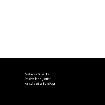
Gizlilik ve Güvenlik
İptal ve İade Şartları
Kişisel Veriler Politikası