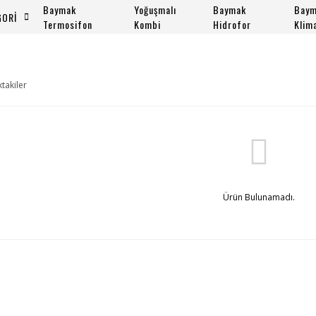
Baymak
Yoğuşmalı
Baymak
Bay
GORİ
Termosifon
Kombi
Hidrofor
Klim
ktakiler
Ürün Bulunamadı.