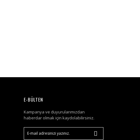
E-BÜLTEN
Kampanya ve duyurularımızdan
haberdar olmak için kaydolabilirsiniz.