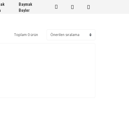
mak
Baymak
a
Boyler
Toplam 0 ürün