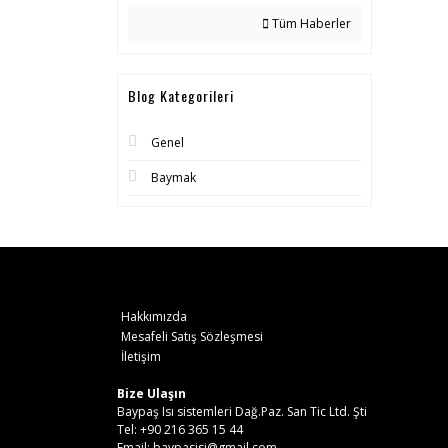
Tüm Haberler
Blog Kategorileri
Genel
Baymak
Hakkımızda
Mesafeli Satış Sözleşmesi
İletişim
Bize Ulaşın
Baypaş Isı sistemleri Dağ.Paz. San Tic Ltd. Şti
Tel: +90 216 365 15 44
Email: baypasisi@gmail.com